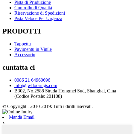
Pista di Pruduzione
Cuntrollu di Qualità
Riservazione di Spedizioni
Pista Veloce Per Urgenza
PRODOTTI
Tappettu
Pavimentu in Vinile
Accessoriu
cuntatta ci
0086 21 64960696
info@jwfloorings.com
B302, No.2588 Strada Hongmei Sud, Shanghai, Cina
(Codice Postale: 201108)
© Copyright - 2010-2019: Tutti i diritti riservati.
Mandà Email
x