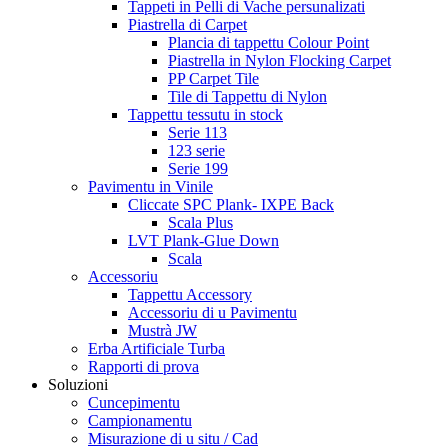
Tappeti in Pelli di Vache persunalizati
Piastrella di Carpet
Plancia di tappettu Colour Point
Piastrella in Nylon Flocking Carpet
PP Carpet Tile
Tile di Tappettu di Nylon
Tappettu tessutu in stock
Serie 113
123 serie
Serie 199
Pavimentu in Vinile
Cliccate SPC Plank- IXPE Back
Scala Plus
LVT Plank-Glue Down
Scala
Accessoriu
Tappettu Accessory
Accessoriu di u Pavimentu
Mustrà JW
Erba Artificiale Turba
Rapporti di prova
Soluzioni
Cuncepimentu
Campionamentu
Misurazione di u situ / Cad