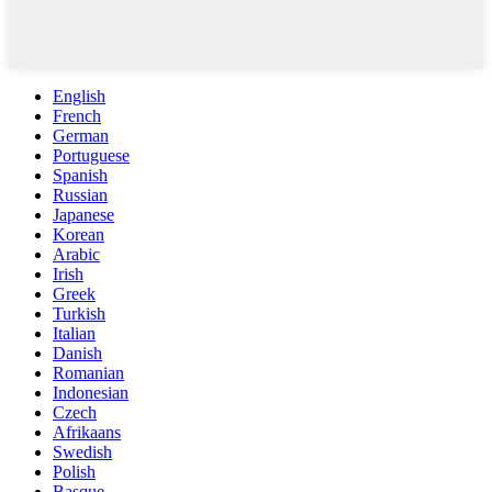
English
French
German
Portuguese
Spanish
Russian
Japanese
Korean
Arabic
Irish
Greek
Turkish
Italian
Danish
Romanian
Indonesian
Czech
Afrikaans
Swedish
Polish
Basque