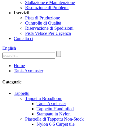
Stallazione è Manutenzione
Risoluzione di Problemi
I servizii
Pista di Pruduzione
Cuntrollu di Qualità
Riservazione di Spedizioni
Pista Veloce Per Urgenza
Cuntatta ci
English
Home
Tapis Axminster
Categurie
Tappettu
Tappettu Broadloom
Tapis Axminster
Tappettu Handtufted
Stampatu in Nylon
Piastrella di Tappettu Non-Stock
Nylon 6.6 Carpet tile