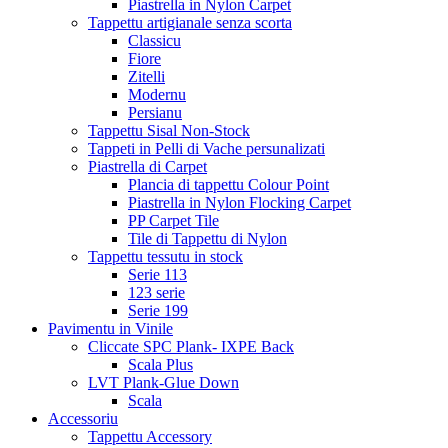
Piastrella in Nylon Carpet
Tappettu artigianale senza scorta
Classicu
Fiore
Zitelli
Modernu
Persianu
Tappettu Sisal Non-Stock
Tappeti in Pelli di Vache persunalizati
Piastrella di Carpet
Plancia di tappettu Colour Point
Piastrella in Nylon Flocking Carpet
PP Carpet Tile
Tile di Tappettu di Nylon
Tappettu tessutu in stock
Serie 113
123 serie
Serie 199
Pavimentu in Vinile
Cliccate SPC Plank- IXPE Back
Scala Plus
LVT Plank-Glue Down
Scala
Accessoriu
Tappettu Accessory