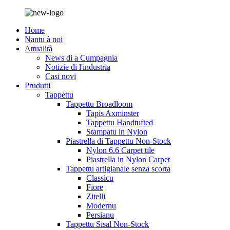
Home
Nantu à noi
Attualità
News di a Cumpagnia
Notizie di l'industria
Casi novi
Prudutti
Tappettu
Tappettu Broadloom
Tapis Axminster
Tappettu Handtufted
Stampatu in Nylon
Piastrella di Tappettu Non-Stock
Nylon 6.6 Carpet tile
Piastrella in Nylon Carpet
Tappettu artigianale senza scorta
Classicu
Fiore
Zitelli
Modernu
Persianu
Tappettu Sisal Non-Stock