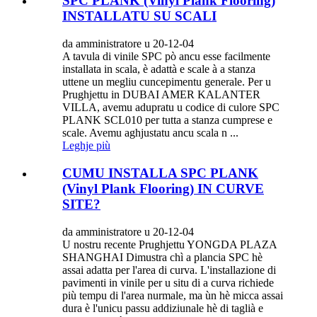
SPC PLANK (Vinyl Plank Flooring)
INSTALLATU SU SCALI
da amministratore u 20-12-04
A tavula di vinile SPC pò ancu esse facilmente
installata in scala, è adattà e scale à a stanza
uttene un megliu cuncepimentu generale. Per u
Prughjettu in DUBAI AMER KALANTER
VILLA, avemu adupratu u codice di culore SPC
PLANK SCL010 per tutta a stanza cumprese e
scale. Avemu aghjustatu ancu scala n ...
Leghje più
CUMU INSTALLA SPC PLANK
(Vinyl Plank Flooring) IN CURVE
SITE?
da amministratore u 20-12-04
U nostru recente Prughjettu YONGDA PLAZA
SHANGHAI Dimustra chì a plancia SPC hè
assai adatta per l'area di curva. L'installazione di
pavimenti in vinile per u situ di a curva richiede
più tempu di l'area nurmale, ma ùn hè micca assai
dura è l'unicu passu addiziunale hè di taglià e