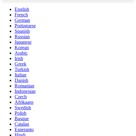
English
French
German
Portuguese
Spanish
Russian
Japanese
Korean
Arabic
Irish
Greek
Turkish
Italian
Danish
Romanian
Indonesian
Czech
Afrikaans
Swedish
Polish
Basque
Catalan
Esperanto
Hindi