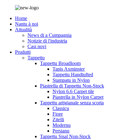
Home
Nantu à noi
Attualità
News di a Cumpagnia
Notizie di l'industria
Casi novi
Prudutti
Tappettu
Tappettu Broadloom
Tapis Axminster
Tappettu Handtufted
Stampatu in Nylon
Piastrella di Tappettu Non-Stock
Nylon 6.6 Carpet tile
Piastrella in Nylon Carpet
Tappettu artigianale senza scorta
Classicu
Fiore
Zitelli
Modernu
Persianu
Tappettu Sisal Non-Stock