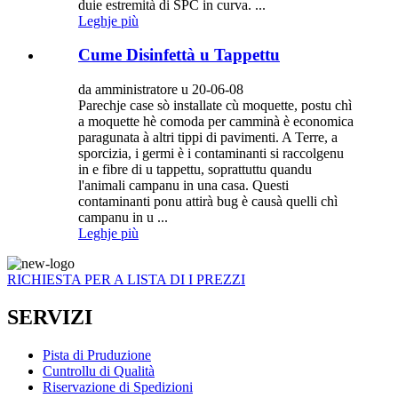
duie estremità di SPC in curva. ...
Leghje più
Cume Disinfettà u Tappettu
da amministratore u 20-06-08
Parechje case sò installate cù moquette, postu chì
a moquette hè comoda per camminà è economica
paragunata à altri tippi di pavimenti. A Terre, a
sporcizia, i germi è i contaminanti si raccolgenu
in e fibre di u tappettu, soprattuttu quandu
l'animali campanu in una casa. Questi
contaminanti ponu attirà bug è causà quelli chì
campanu in u ...
Leghje più
RICHIESTA PER A LISTA DI I PREZZI
SERVIZI
Pista di Pruduzione
Cuntrollu di Qualità
Riservazione di Spedizioni