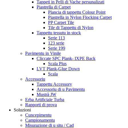
Tappeti in Pelli di Vache persunalizati
Piastrella di Carpet
Plancia di tappettu Colour Point
Piastrella in Nylon Flocking Carpet
PP Carpet Tile
Tile di Tappettu di Nylon
Tappettu tessutu in stock
Serie 113
123 serie
Serie 199
Pavimentu in Vinile
Cliccate SPC Plank- IXPE Back
Scala Plus
LVT Plank-Glue Down
Scala
Accessoriu
Tappettu Accessory
Accessoriu di u Pavimentu
Mustrà JW
Erba Artificiale Turba
Rapporti di prova
Soluzioni
Cuncepimentu
Campionamentu
Misurazione di u situ / Cad