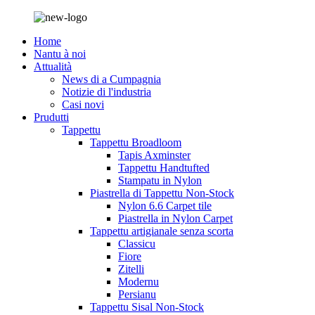
Home
Nantu à noi
Attualità
News di a Cumpagnia
Notizie di l'industria
Casi novi
Prudutti
Tappettu
Tappettu Broadloom
Tapis Axminster
Tappettu Handtufted
Stampatu in Nylon
Piastrella di Tappettu Non-Stock
Nylon 6.6 Carpet tile
Piastrella in Nylon Carpet
Tappettu artigianale senza scorta
Classicu
Fiore
Zitelli
Modernu
Persianu
Tappettu Sisal Non-Stock