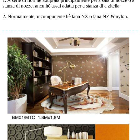
1. A serie di fiori hè aduprata principalmente per a sala di nozze o a
stanza di nozze, ancu hè assai adatta per a stanza di a zitella.
2. Normalmente, u cumpunente hè lana NZ o lana NZ & nylon.