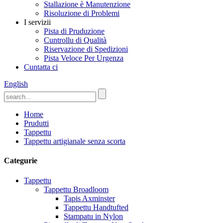
Stallazione è Manutenzione
Risoluzione di Problemi
I servizii
Pista di Pruduzione
Cuntrollu di Qualità
Riservazione di Spedizioni
Pista Veloce Per Urgenza
Cuntatta ci
English
Home
Prudutti
Tappettu
Tappettu artigianale senza scorta
Categurie
Tappettu
Tappettu Broadloom
Tapis Axminster
Tappettu Handtufted
Stampatu in Nylon