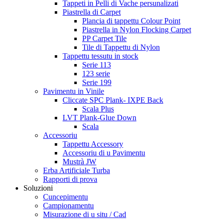
Tappeti in Pelli di Vache persunalizati
Piastrella di Carpet
Plancia di tappettu Colour Point
Piastrella in Nylon Flocking Carpet
PP Carpet Tile
Tile di Tappettu di Nylon
Tappettu tessutu in stock
Serie 113
123 serie
Serie 199
Pavimentu in Vinile
Cliccate SPC Plank- IXPE Back
Scala Plus
LVT Plank-Glue Down
Scala
Accessoriu
Tappettu Accessory
Accessoriu di u Pavimentu
Mustrà JW
Erba Artificiale Turba
Rapporti di prova
Soluzioni
Cuncepimentu
Campionamentu
Misurazione di u situ / Cad