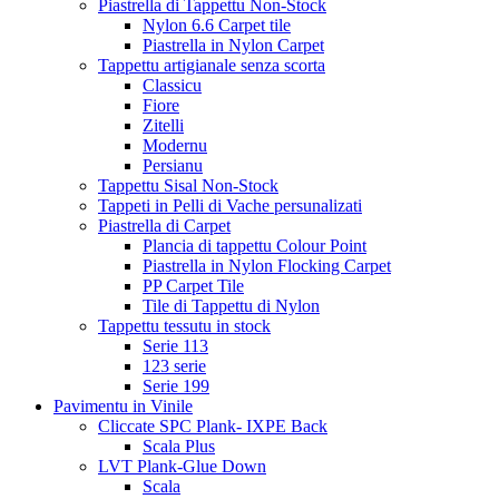
Piastrella di Tappettu Non-Stock
Nylon 6.6 Carpet tile
Piastrella in Nylon Carpet
Tappettu artigianale senza scorta
Classicu
Fiore
Zitelli
Modernu
Persianu
Tappettu Sisal Non-Stock
Tappeti in Pelli di Vache persunalizati
Piastrella di Carpet
Plancia di tappettu Colour Point
Piastrella in Nylon Flocking Carpet
PP Carpet Tile
Tile di Tappettu di Nylon
Tappettu tessutu in stock
Serie 113
123 serie
Serie 199
Pavimentu in Vinile
Cliccate SPC Plank- IXPE Back
Scala Plus
LVT Plank-Glue Down
Scala