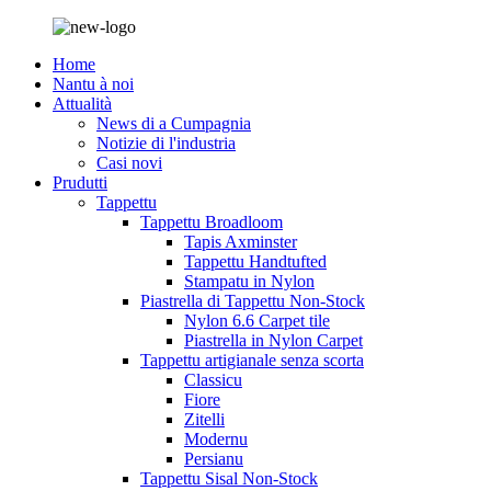
Home
Nantu à noi
Attualità
News di a Cumpagnia
Notizie di l'industria
Casi novi
Prudutti
Tappettu
Tappettu Broadloom
Tapis Axminster
Tappettu Handtufted
Stampatu in Nylon
Piastrella di Tappettu Non-Stock
Nylon 6.6 Carpet tile
Piastrella in Nylon Carpet
Tappettu artigianale senza scorta
Classicu
Fiore
Zitelli
Modernu
Persianu
Tappettu Sisal Non-Stock