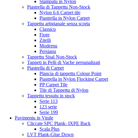
Stampatu in Nylon
Piastrella di Tappettu Non-Stock
Nylon 6.6 Carpet tile
Piastrella in Nylon Carpet
Tappettu artigianale senza scorta
Classicu
Fiore
Zitelli
Modernu
Persianu
Tappettu Sisal Non-Stock
Tappeti in Pelli di Vache persunalizati
Piastrella di Carpet
Plancia di tappettu Colour Point
Piastrella in Nylon Flocking Carpet
PP Carpet Tile
Tile di Tappettu di Nylon
Tappettu tessutu in stock
Serie 113
123 serie
Serie 199
Pavimentu in Vinile
Cliccate SPC Plank- IXPE Back
Scala Plus
LVT Plank-Glue Down