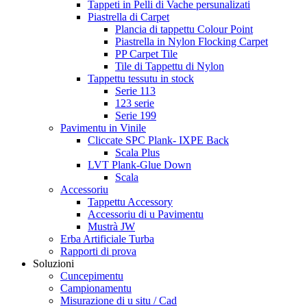
Tappeti in Pelli di Vache persunalizati
Piastrella di Carpet
Plancia di tappettu Colour Point
Piastrella in Nylon Flocking Carpet
PP Carpet Tile
Tile di Tappettu di Nylon
Tappettu tessutu in stock
Serie 113
123 serie
Serie 199
Pavimentu in Vinile
Cliccate SPC Plank- IXPE Back
Scala Plus
LVT Plank-Glue Down
Scala
Accessoriu
Tappettu Accessory
Accessoriu di u Pavimentu
Mustrà JW
Erba Artificiale Turba
Rapporti di prova
Soluzioni
Cuncepimentu
Campionamentu
Misurazione di u situ / Cad