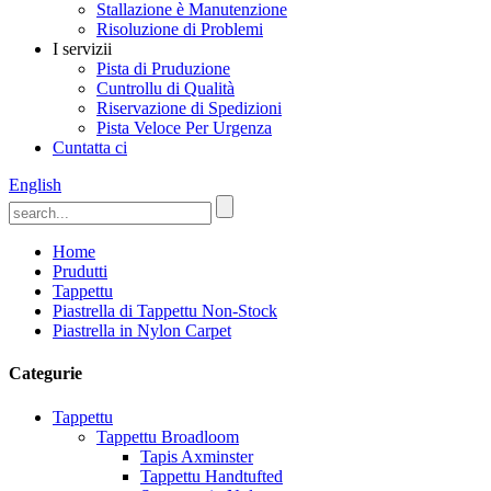
Stallazione è Manutenzione
Risoluzione di Problemi
I servizii
Pista di Pruduzione
Cuntrollu di Qualità
Riservazione di Spedizioni
Pista Veloce Per Urgenza
Cuntatta ci
English
Home
Prudutti
Tappettu
Piastrella di Tappettu Non-Stock
Piastrella in Nylon Carpet
Categurie
Tappettu
Tappettu Broadloom
Tapis Axminster
Tappettu Handtufted