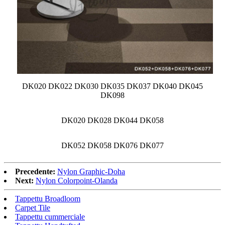
DK020 DK022 DK030 DK035 DK037 DK040 DK045
DK098
DK020 DK028 DK044 DK058
DK052 DK058 DK076 DK077
Precedente:
Nylon Graphic-Doha
Next:
Nylon Colorpoint-Olanda
Tappettu Broadloom
Carpet Tile
Tappettu cummerciale