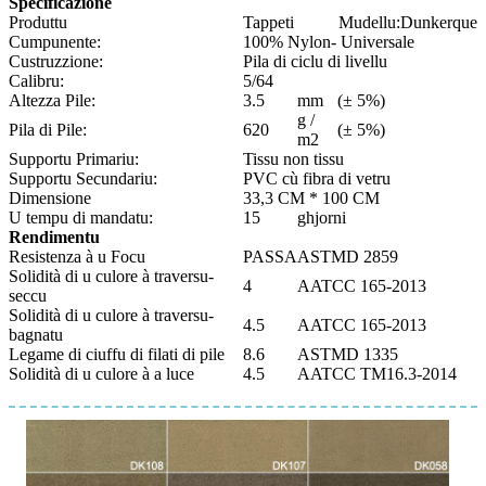
Specificazione
Produttu
Tappeti
Mudellu:
Dunkerque
Cumpunente:
100% Nylon- Universale
Custruzzione:
Pila di ciclu di livellu
Calibru:
5/64
Altezza Pile:
3.5
mm
(± 5%)
g /
Pila di Pile:
620
(± 5%)
m2
Supportu Primariu:
Tissu non tissu
Supportu Secundariu:
PVC cù fibra di vetru
Dimensione
33,3 CM * 100 CM
U tempu di mandatu:
15
ghjorni
Rendimentu
Resistenza à u Focu
PASSA
ASTMD 2859
Solidità di u culore à traversu-
4
AATCC 165-2013
seccu
Solidità di u culore à traversu-
4.5
AATCC 165-2013
bagnatu
Legame di ciuffu di filati di pile
8.6
ASTMD 1335
Solidità di u culore à a luce
4.5
AATCC TM16.3-2014